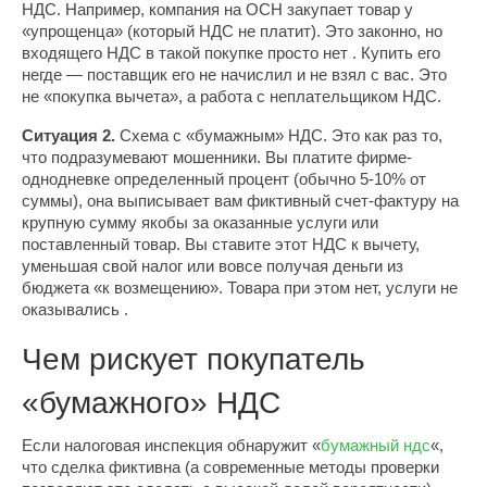
НДС. Например, компания на ОСН закупает товар у
«упрощенца» (который НДС не платит). Это законно, но
входящего НДС в такой покупке просто нет . Купить его
негде — поставщик его не начислил и не взял с вас. Это
не «покупка вычета», а работа с неплательщиком НДС.
Ситуация 2.
Схема с «бумажным» НДС. Это как раз то,
что подразумевают мошенники. Вы платите фирме-
однодневке определенный процент (обычно 5-10% от
суммы), она выписывает вам фиктивный счет-фактуру на
крупную сумму якобы за оказанные услуги или
поставленный товар. Вы ставите этот НДС к вычету,
уменьшая свой налог или вовсе получая деньги из
бюджета «к возмещению». Товара при этом нет, услуги не
оказывались .
Чем рискует покупатель
«бумажного» НДС
Если налоговая инспекция обнаружит «
бумажный ндс
«,
что сделка фиктивна (а современные методы проверки