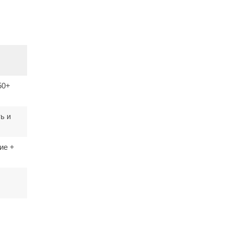
50+
ь и
ие +