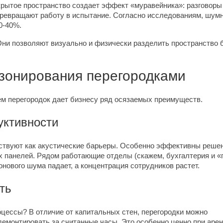
рытое пространство создает эффект «муравейника»: разговоры 
превращают работу в испытание. Согласно исследованиям, шум
0-40%.
ни позволяют визуально и физически разделить пространство 
зонирования перегородками
м перегородок дает бизнесу ряд осязаемых преимуществ.
уктивности
йствуют как акустические барьеры. Особенно эффективны реше
 панелей. Рядом работающие отделы (скажем, бухгалтерия и «
онового шума падает, а концентрация сотрудников растет.
ть
цессы? В отличие от капитальных стен, перегородки можно
демонтировать за считанные часы. Это особенно ценно при аре