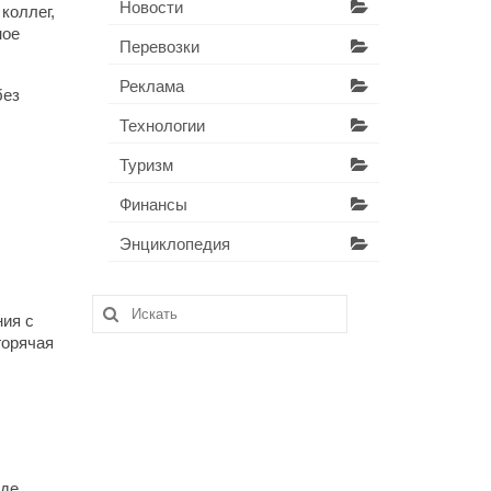
Новости
коллег,
ное
Перевозки
Реклама
без
Технологии
Туризм
Финансы
Энциклопедия
Искать:
ния с
горячая
нде