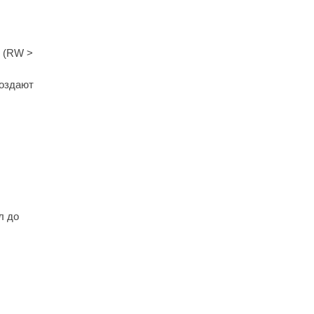
и (RW >
создают
л до