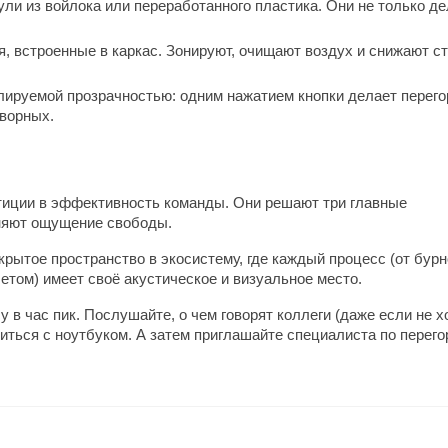
ули из войлока или переработанного пластика. Они не только де
 встроенные в каркас. Зонируют, очищают воздух и снижают ст
гулируемой прозрачностью: одним нажатием кнопки делает перег
оворных.
тиции в эффективность команды. Они решают три главные
аняют ощущение свободы.
рытое пространство в экосистему, где каждый процесс (от бур
четом) имеет своё акустическое и визуальное место.
 в час пик. Послушайте, о чем говорят коллеги (даже если не х
иться с ноутбуком. А затем приглашайте специалиста по перего