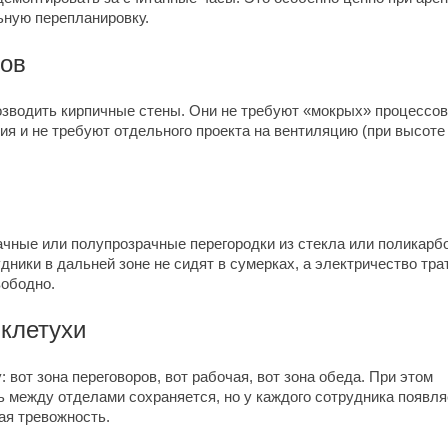
ьную перепланировку.
сов
озводить кирпичные стены. Они не требуют «мокрых» процессов
ия и не требуют отдельного проекта на вентиляцию (при высоте
ачные или полупрозрачные перегородки из стекла или поликарб
ники в дальней зоне не сидят в сумерках, а электричество тра
вободно.
клетухи
 вот зона переговоров, вот рабочая, вот зона обеда. При этом
ь между отделами сохраняется, но у каждого сотрудника появля
ая тревожность.