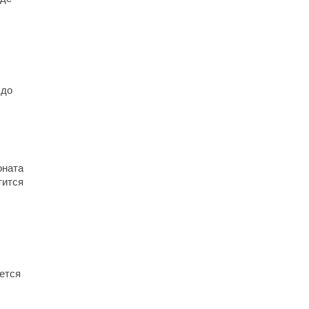
 до
оната
тится
ется