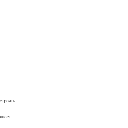
строить
ращает