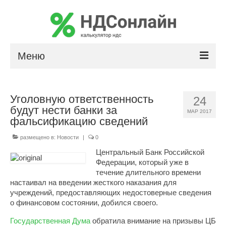
Меню
Расчет НДС
Уголовную ответственность
24
Сумма прописью
будут нести банки за
МАР 2017
фальсификацию сведений
Калькулятор сальдо по лизингу
размещено в:
Новости
|
0
Центральный Банк Российской
Федерации, который уже в
течение длительного времени
настаивал на введении жесткого наказания для
учреждений, предоставляющих недостоверные сведения
о финансовом состоянии, добился своего.
Государственная Дума
обратила внимание на призывы ЦБ