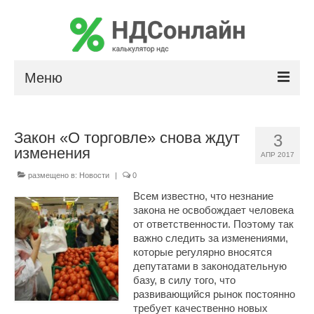
Меню
Расчет НДС
Закон «О торговле» снова ждут
3
Сумма прописью
изменения
АПР 2017
Калькулятор сальдо по лизингу
размещено в:
Новости
|
0
Всем известно, что незнание
закона не освобождает человека
от ответственности. Поэтому так
важно следить за изменениями,
которые регулярно вносятся
депутатами в законодательную
базу, в силу того, что
развивающийся рынок постоянно
требует качественно новых